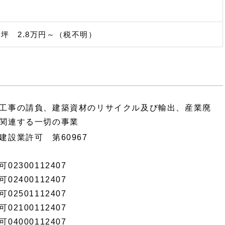
5坪 2.8万円～（税不明）
工事の請負、建築資材のリサイクル及び輸出、産業廃
関連する一切の事業
設業許可 第60967
2300112407
2400112407
2501112407
2100112407
4000112407