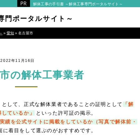
解体工事の手引書 ～解体工事専門ポータルサイト～
事専門ポータルサイト～
～
»
愛知
»
名古屋市
022年11月16日
市の解体工事業者
トとして、正式な解体業者であることの証明として
「解
得しているか」
といった許可証の掲示。
実績を公式サイトに掲載をしているか（写真で解体前・
面に着目をして選ぶのがおすすめです。