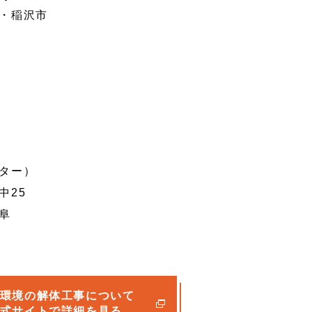
・稲沢市
ター）
中25
阜
環境の
解体工事について
式サイトで詳細を見る